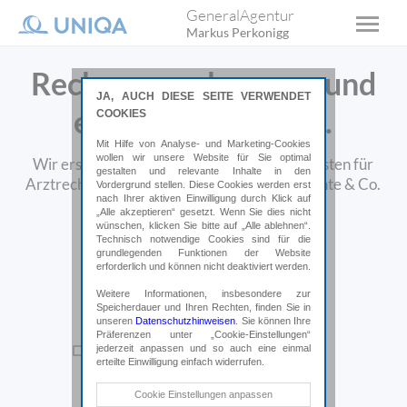
GeneralAgentur
Markus Perkonigg
Rechnungen bequem und
JA, AUCH DIESE SEITE VERWENDET
einfach einreichen.
COOKIES
Mit Hilfe von Analyse- und Marketing-Cookies
wollen wir unsere Website für Sie optimal
Wir ersetzen Ihnen schnellstmöglich Ihre Kosten für
gestalten und relevante Inhalte in den
Arztrechnungen, Physiotherapie, Medikamente & Co.
Vordergrund stellen. Diese Cookies werden erst
nach Ihrer aktiven Einwilligung durch Klick auf
„Alle akzeptieren“ gesetzt. Wenn Sie dies nicht
wünschen, klicken Sie bitte auf „Alle ablehnen“.
Technisch notwendige Cookies sind für die
grundlegenden Funktionen der Website
erforderlich und können nicht deaktiviert werden.
Weitere Informationen, insbesondere zur
Speicherdauer und Ihren Rechten, finden Sie in
unseren
Datenschutzhinweisen
. Sie können Ihre
Präferenzen unter „Cookie-Einstellungen“
jederzeit anpassen und so auch eine einmal
erteilte Einwilligung einfach widerrufen.
Technische Cookies
Cookie Einstellungen anpassen