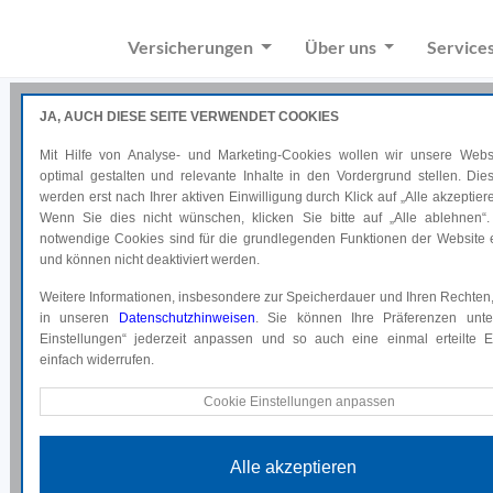
Versicherungen
Über uns
Service
JA, AUCH DIESE SEITE VERWENDET COOKIES
Mit Hilfe von Analyse- und Marketing-Cookies wollen wir unsere Websi
optimal gestalten und relevante Inhalte in den Vordergrund stellen. Di
werden erst nach Ihrer aktiven Einwilligung durch Klick auf „Alle akzeptiere
Wenn Sie dies nicht wünschen, klicken Sie bitte auf „Alle ablehnen“.
notwendige Cookies sind für die grundlegenden Funktionen der Website e
Unsere Partner
und können nicht deaktiviert werden.
Weitere Informationen, insbesondere zur Speicherdauer und Ihren Rechten,
in unseren
Eine Auflistung all unserer Partner
Datenschutzhinweisen
. Sie können Ihre Präferenzen unte
Einstellungen“ jederzeit anpassen und so auch eine einmal erteilte Ei
einfach widerrufen.
Technische Cookies
Cookie Einstellungen anpassen
Diese Cookies sind für die grundlegenden Funktionen der Website e
und können nicht deaktiviert werden.
Alle akzeptieren
Analyse Cookies