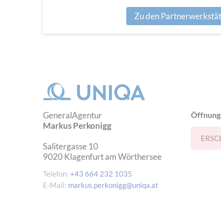
Zu den Partnerwerkstä
GeneralAgentur
Öffnung
Markus Perkonigg
ERSC
Salitergasse 10
9020
Klagenfurt am Wörthersee
Telefon:
+43 664 232 1035
E-Mail:
markus.perkonigg@uniqa.at