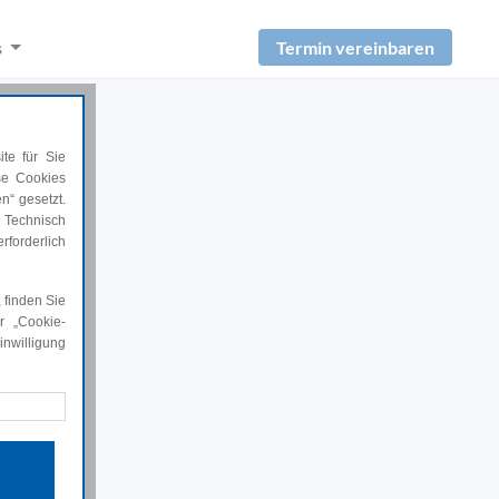
Termin vereinbaren
s
te für Sie
ese Cookies
n“ gesetzt.
 Technisch
rforderlich
 finden Sie
r „Cookie-
nwilligung
rforderlich