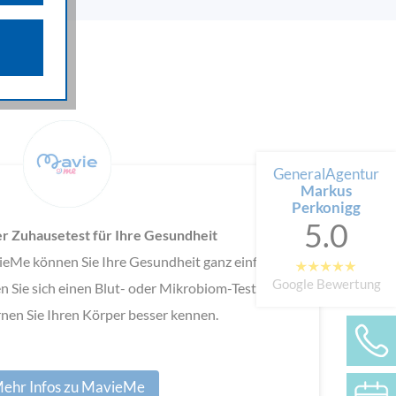
n über die
iffsquellen
gestellten
 werden von
e als auch
n.
GeneralAgentur
Markus
Perkonigg
5.0
 Zuhausetest für Ihre Gesundheit
eMe können Sie Ihre Gesundheit ganz einfach in
Google Bewertung
 Sie sich einen Blut- oder Mikrobiom-Test für zu
nen Sie Ihren Körper besser kennen.
ehr Infos zu MavieMe