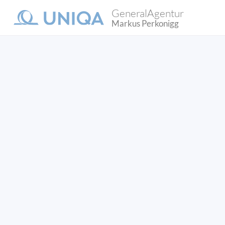
GeneralAgentur
Markus Perkonigg