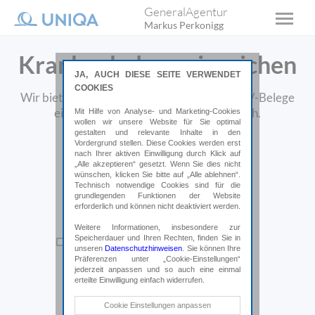
GeneralAgentur
Markus Perkonigg
Krankenbelege einreichen
JA, AUCH DIESE SEITE VERWENDET
COOKIES
Wir bieten Ihnen hier die Möglichkeit, Ihre KV-Belege
einzureichen.
Online, bequem & einfach.
Mit Hilfe von Analyse- und Marketing-Cookies
wollen wir unsere Website für Sie optimal
gestalten und relevante Inhalte in den
Vordergrund stellen. Diese Cookies werden erst
nach Ihrer aktiven Einwilligung durch Klick auf
„Alle akzeptieren“ gesetzt. Wenn Sie dies nicht
wünschen, klicken Sie bitte auf „Alle ablehnen“.
Technisch notwendige Cookies sind für die
grundlegenden Funktionen der Website
erforderlich und können nicht deaktiviert werden.
Weitere Informationen, insbesondere zur
Speicherdauer und Ihren Rechten, finden Sie in
unseren
Datenschutzhinweisen
. Sie können Ihre
Präferenzen unter „Cookie-Einstellungen“
jederzeit anpassen und so auch eine einmal
erteilte Einwilligung einfach widerrufen.
Technische Cookies
Cookie Einstellungen anpassen