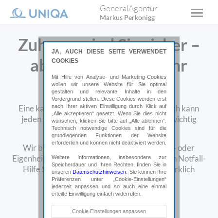
GeneralAgentur
Markus Perkonigg
Zuhause sind Sie sicher –
JA, AUCH DIESE SEITE VERWENDET
aber wie sicher ist Ihr
COOKIES
Mit Hilfe von Analyse- und Marketing-Cookies
zuhause?
wollen wir unsere Website für Sie optimal
gestalten und relevante Inhalte in den
Vordergrund stellen. Diese Cookies werden erst
nach Ihrer aktiven Einwilligung durch Klick auf
Eine kaputte Wasserleitung oder ein Einbruch kann
„Alle akzeptieren“ gesetzt. Wenn Sie dies nicht
jeden von uns treffen. Dann zeigt sich, wie wichtig
wünschen, klicken Sie bitte auf „Alle ablehnen“.
Technisch notwendige Cookies sind für die
rasche und kompetente Hilfe ist.
grundlegenden Funktionen der Website
erforderlich und können nicht deaktiviert werden.
Wir beraten Sie, warum Sie eine Haushalts- oder
Eigenheimversicherung brauchen, ob eine 24h Notfall-
Weitere Informationen, insbesondere zur
Speicherdauer und Ihren Rechten, finden Sie in
Hilfe Sinn macht und welche Deckungen wirklich
unseren
Datenschutzhinweisen
. Sie können Ihre
wichtig sind.
Präferenzen unter „Cookie-Einstellungen“
jederzeit anpassen und so auch eine einmal
erteilte Einwilligung einfach widerrufen.
Online abschließen*
Technische Cookies
Cookie Einstellungen anpassen