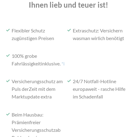
Ihnen lieb und teuer ist!
Flexibler Schutz
Extraschutz: Versichern
zu
günstigen Preisen
was
man wirlich benötigt
100% grobe
Fahrlässigkeit
inklusive.
*i
Versicherungsschutz am
24/7 Notfall-Hotline
Puls der
Zeit mit dem
europaweit -
rasche Hilfe
Marktupdate extra
im Schadenfall
Beim Hausbau:
Prämienfreier
Versicherungsschutz
ab