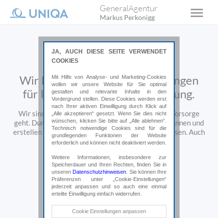
GeneralAgentur
Markus Perkonigg
JA, AUCH DIESE SEITE VERWENDET
COOKIES
Wir bieten professionelle Lösungen
Mit Hilfe von Analyse- und Marketing-Cookies
wollen wir unsere Website für Sie optimal
für Ihre individuelle Versicherung.
gestalten und relevante Inhalte in den
Vordergrund stellen. Diese Cookies werden erst
nach Ihrer aktiven Einwilligung durch Klick auf
Wir sind Ihr Partner, wenn es um Sicherheit und Vorsorge
„Alle akzeptieren“ gesetzt. Wenn Sie dies nicht
wünschen, klicken Sie bitte auf „Alle ablehnen“.
geht. Durch persönliche Beratung lernen wir Sie kennen und
Technisch notwendige Cookies sind für die
erstellen Lösungen, die perfekt zu Ihrem Leben passen.
Auch
grundlegenden Funktionen der Website
im Schadensfall sind wir für Sie da.
erforderlich und können nicht deaktiviert werden.
Weitere Informationen, insbesondere zur
Speicherdauer und Ihren Rechten, finden Sie in
unseren
Datenschutzhinweisen
. Sie können Ihre
Präferenzen unter „Cookie-Einstellungen“
jederzeit anpassen und so auch eine einmal
erteilte Einwilligung einfach widerrufen.
Technische Cookies
Cookie Einstellungen anpassen