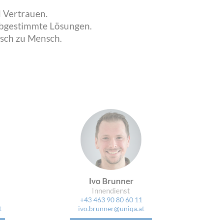
 Vertrauen.
 abgestimmte Lösungen.
nsch zu Mensch.
Ivo Brunner
Innendienst
+43 463 90 80 60 11
t
ivo.brunner@uniqa.at