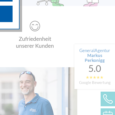
n über die
iffsquellen
gestellten
 werden von
Zufriedenheit
e als auch
n.
unserer Kunden
GeneralAgentur
Markus
Perkonigg
5.0
Google Bewertung