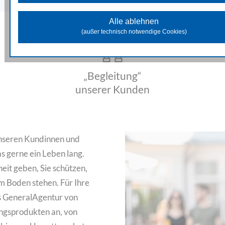
Diese Cookies unterstützen beim Sammeln allgemeiner Date
Website-Nutzung. Damit analysieren wir das Verhalten und die Zugr
Alle ablehnen
der Besuchenden und können in weiterer Folge die zur Verfügung 
(außer technisch notwendige Cookies)
Inhalte und Funktionen optimieren.
Marketing Cookies
Diese Cookies dienen dazu Marketingaktivitäten zu optimieren und
„Begleitung“
unseren Werbepartnern genutzt, um Ihnen sowohl auf unserer Seit
auf anderen Webseiten passendere Werbung und Inhalte anzuzeige
unserer Kunden
nseren Kundinnen und
as gerne ein Leben lang.
eit geben, Sie schützen,
m Boden stehen. Für Ihre
ls GeneralAgentur von
ngsprodukten an, von