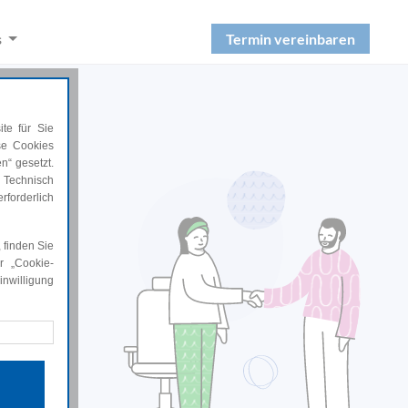
Termin vereinbaren
s
te für Sie
ese Cookies
n“ gesetzt.
 Technisch
d
rforderlich
 finden Sie
r „Cookie-
nwilligung
ellen.
rforderlich