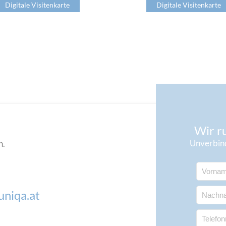
Digitale Visitenkarte
Digitale Visitenkarte
Wir ru
Unverbind
n.
niqa.at