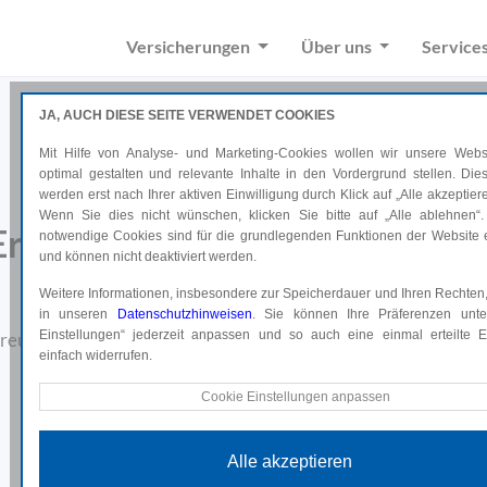
Versicherungen
Über uns
Service
JA, AUCH DIESE SEITE VERWENDET COOKIES
Mit Hilfe von Analyse- und Marketing-Cookies wollen wir unsere Websi
optimal gestalten und relevante Inhalte in den Vordergrund stellen. Di
werden erst nach Ihrer aktiven Einwilligung durch Klick auf „Alle akzeptiere
Wenn Sie dies nicht wünschen, klicken Sie bitte auf „Alle ablehnen“.
Erfahren Sie mehr über uns un
notwendige Cookies sind für die grundlegenden Funktionen der Website e
und können nicht deaktiviert werden.
lernen Sie uns kennen.
Weitere Informationen, insbesondere zur Speicherdauer und Ihren Rechten,
in unseren
Datenschutzhinweisen
. Sie können Ihre Präferenzen unte
Einstellungen“ jederzeit anpassen und so auch eine einmal erteilte Ei
reuen uns auf Sie und würden uns vorab gerne bei Ihnen vorst
einfach widerrufen.
Technische Cookies
Cookie Einstellungen anpassen
Diese Cookies sind für die grundlegenden Funktionen der Website e
und können nicht deaktiviert werden.
Alle akzeptieren
Analyse Cookies