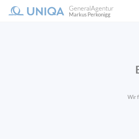
GeneralAgentur
Markus Perkonigg
Wir f