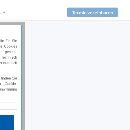
Termin vereinbaren
s
te für Sie
ese Cookies
n“ gesetzt.
 Technisch
rforderlich
 finden Sie
r „Cookie-
nwilligung
rforderlich