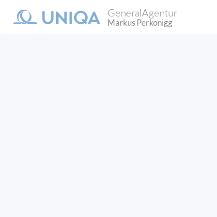
GeneralAgentur
Markus Perkonigg