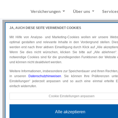
Versicherungen
Über uns
Service
JA, AUCH DIESE SEITE VERWENDET COOKIES
Mit Hilfe von Analyse- und Marketing-Cookies wollen wir unsere Websi
optimal gestalten und relevante Inhalte in den Vordergrund stellen. Di
werden erst nach Ihrer aktiven Einwilligung durch Klick auf „Alle akzeptiere
Wenn Sie dies nicht wünschen, klicken Sie bitte auf „Alle ablehnen“.
notwendige Cookies sind für die grundlegenden Funktionen der Website e
Referenzen
und können nicht deaktiviert werden.
Weitere Informationen, insbesondere zur Speicherdauer und Ihren Rechten,
in unseren
Ein Überblick all unserer Referenzen
Datenschutzhinweisen
. Sie können Ihre Präferenzen unte
Einstellungen“ jederzeit anpassen und so auch eine einmal erteilte Ei
einfach widerrufen.
Technische Cookies
Cookie Einstellungen anpassen
Diese Cookies sind für die grundlegenden Funktionen der Website e
und können nicht deaktiviert werden.
Alle akzeptieren
Analyse Cookies