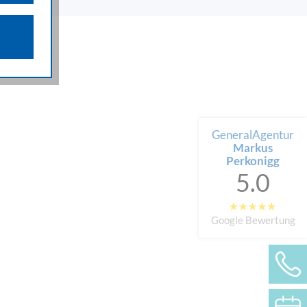
n über die
iffsquellen
gestellten
 werden von
e als auch
n.
GeneralAgentur
Markus
Perkonigg
5.0
Google Bewertung